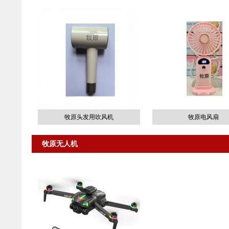
牧原头发用吹风机
牧原电风扇
牧原无人机