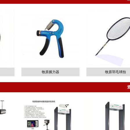
牧原握力器
牧原羽毛球拍