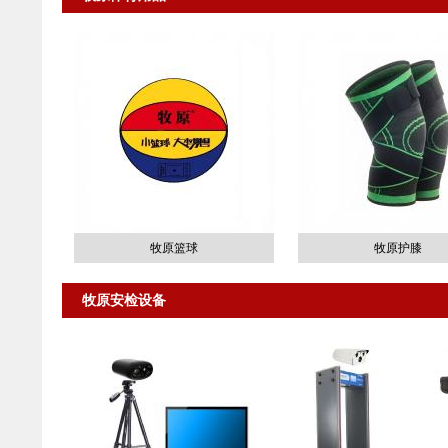
牧原篮球
牧原护膝
牧原安检设备