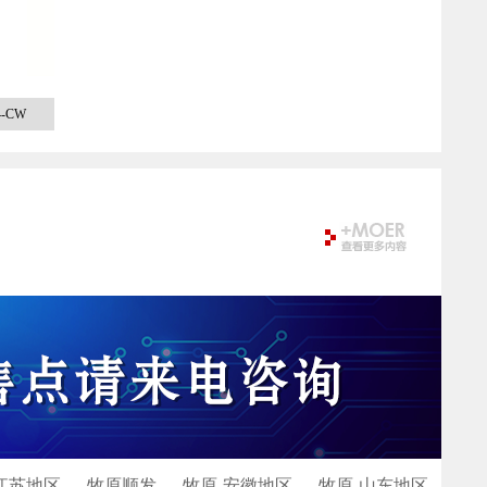
-CW
江苏地区
牧原顺发
牧原-安徽地区
牧原-山东地区