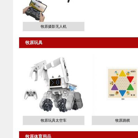
牧原摄影无人机
牧原玩具
牧原玩具太空车
牧原跳棋
牧原体育用品