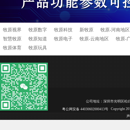
牧原视界
牧原数字
牧原科技
新牧原
牧原-河南地区
智慧牧原
牧原知道
牧原电子
牧原-云南地区
牧原-
牧原体育
牧原玩具
公司地址：深圳市光明区松白工业园C区 
Copyright 
粤公网安备 44030602000413号
声