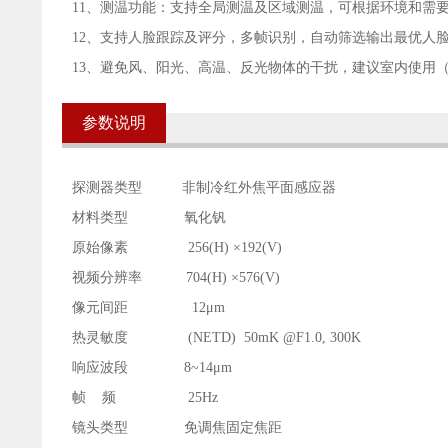
11、测温功能：支持全局测温及区域测温，可根据环境和需
12、支持人脸跟踪及评分，多帧识别，自动筛选输出最优人
13、避免风、阳光、高温、反光物体的干扰，建议室内使用（环
参数说明
探测器类型 非制冷红外焦平面感应器
材料类型 氧化钒
原始像素 256(H) ×192(V)
视频分辨率 704(H) ×576(V)
像元间距 12μm
热灵敏度 (NETD) 50mK @F1.0, 300K
响应波段 8~14μm
帧 频 25Hz
镜头类型 免调焦固定焦距