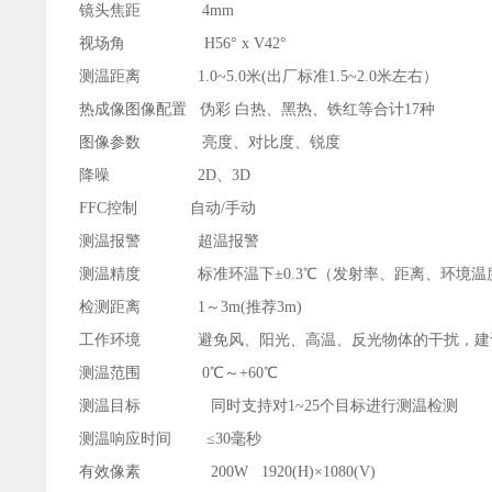
镜头焦距 4mm
视场角 H56° x V42°
测温距离 1.0~5.0米(出厂标准1.5~2.0米左右）
热成像图像配置 伪彩 白热、黑热、铁红等合计17种
图像参数 亮度、对比度、锐度
降噪 2D、3D
FFC控制 自动/手动
测温报警 超温报警
测温精度 标准环温下±0.3℃（发射率、距离、环境温
检测距离 1～3m(推荐3m)
工作环境 避免风、阳光、高温、反光物体的干扰，建议室
测温范围 0℃～+60℃
测温目标 同时支持对1~25个目标进行测温检测
测温响应时间 ≤30毫秒
有效像素 200W 1920(H)×1080(V)