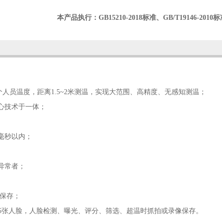
本产品执行：GB15210-2018标准、GB/T19146-2010
个人员温度，距离1.5~2米测温，实现大范围、高精度、无感知测温；
心技术于一体；
毫秒以内；
异常者；
盖保存；
25张人脸，人脸检测、曝光、评分、筛选、超温时抓拍或录像保存。