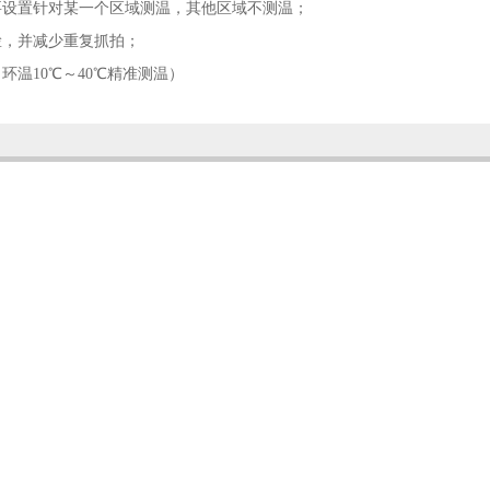
要设置针对某一个区域测温，其他区域不测温；
脸，并减少重复抓拍；
温10℃～40℃精准测温）