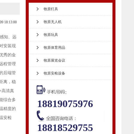
牧原灯具
牧原无人机
09 18:13:00
牧原玩具
感知、远
对安装现
牧原体育用品
优秀的金
牧原展览会议
远程管理
的后端管
牧原安检设备
距离，稳
+高清真
能综合多
18819075976
温精度的
温安检
18818529755