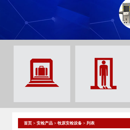
首页
>
安检产品
>
牧原安检设备
> 列表