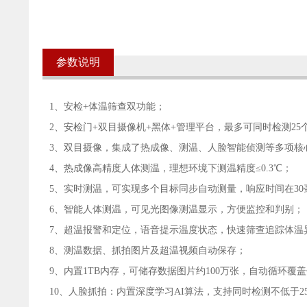
参数说明
1、安检+体温筛查双功能；
2、安检门+双目摄像机+黑体+管理平台，最多可同时检测25
3、双目摄像，集成了热成像、测温、人脸智能侦测等多项核
4、热成像高精度人体测温，理想环境下测温精度≤0.3℃；
5、实时测温，可实现多个目标同步自动测量，响应时间在30
6、智能人体测温，可见光图像测温显示，方便监控和判别；
7、超温报警和定位，语音提示温度状态，快速筛查追踪体温
8、测温数据、抓拍图片及超温视频自动保存；
9、内置1TB内存，可储存数据图片约100万张，自动循环覆
10、人脸抓拍：内置深度学习AI算法，支持同时检测不低于