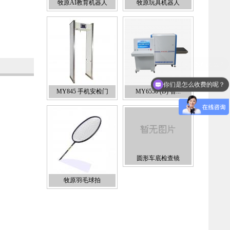
牧原AI教育机器人
牧原玩具机器人
你们是怎么收费的呢？
MY845 手机安检门
MY6550 (D) 智...
圆形车底检查镜
牧原羽毛球拍