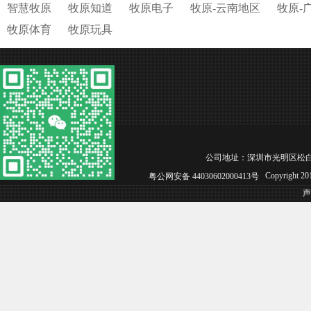
智慧牧原
牧原知道
牧原电子
牧原-云南地区
牧原-
牧原体育
牧原玩具
公司地址：深圳市光明区松白工业园C区 
Copyright 
粤公网安备 44030602000413号
声